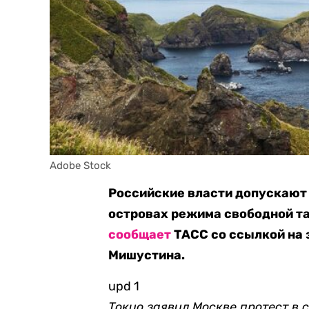
Adobe Stock
Российские власти допускают
островах режима свободной т
сообщает
ТАСС со ссылкой на 
Мишустина.
upd 1
Токио заявил Москве протест в