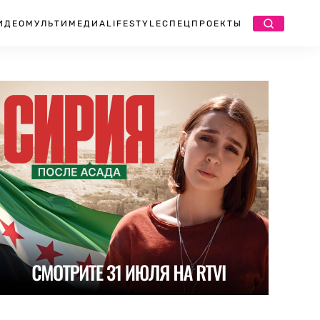
ИДЕО
МУЛЬТИМЕДИА
LIFESTYLE
СПЕЦПРОЕКТЫ