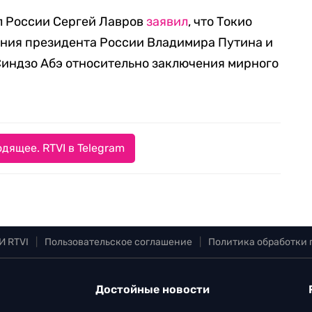
л России Сергей Лавров
заявил
, что Токио
шения президента России Владимира Путина и
индзо Абэ относительно заключения мирного
дящее. RTVI в Telegram
И RTVI
|
Пользовательское соглашение
|
Политика обработки
Достойные новости