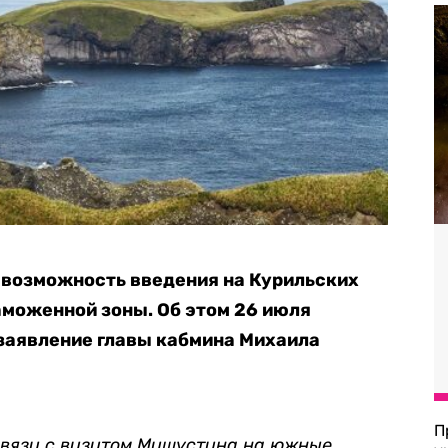
 возможность введения на Курильских
аможенной зоны. Об этом 26 июля
заявление главы кабмина Михаила
П
 связи с визитом Мишустина на южные