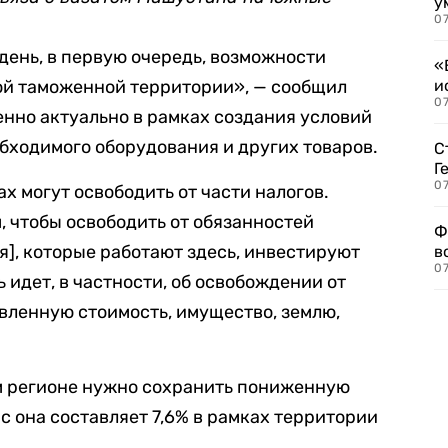
у
07
ень, в первую очередь, возможности
«
ой таможенной территории», — сообщил
и
0
бенно актуально в рамках создания условий
бходимого оборудования и других товаров.
С
Г
07
ах могут освободить от части налогов.
, чтобы освободить от обязанностей
Ф
], которые работают здесь, инвестируют
в
07
 идет, в частности, об освобождении от
авленную стоимость, имущество, землю,
том регионе нужно сохранить пониженную
с она составляет 7,6% в рамках территории