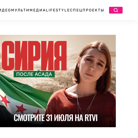
ИДЕО
МУЛЬТИМЕДИА
LIFESTYLE
СПЕЦПРОЕКТЫ