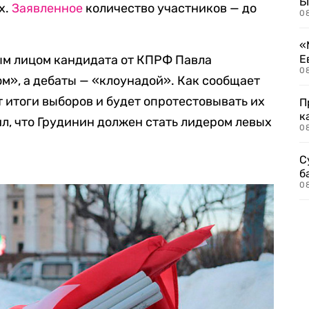
Б
х.
Заявленное
количество участников — до
0
«
ым лицом кандидата от КПРФ Павла
Е
0
м», а дебаты — «клоунадой». Как сообщает
 итоги выборов и будет опротестовывать их
П
к
ил, что Грудинин должен стать лидером левых
0
С
б
0