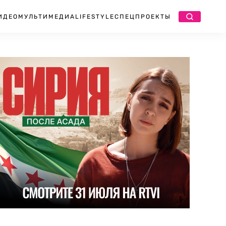
ИДЕО
МУЛЬТИМЕДИА
LIFESTYLE
СПЕЦПРОЕКТЫ