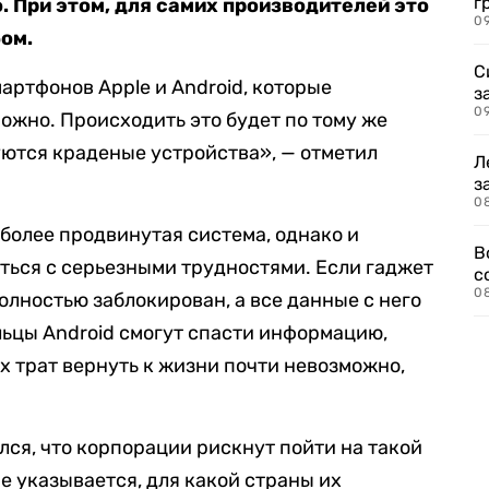
г
. При этом, для самих производителей это
09
ом.
С
артфонов Apple и Android, которые
з
0
ожно. Происходить это будет по тому же
уются краденые устройства», — отметил
Л
з
0
e более продвинутая система, однако и
В
уться с серьезными трудностями. Если гаджет
с
0
полностью заблокирован, а все данные с него
льцы Android смогут спасти информацию,
х трат вернуть к жизни почти невозможно,
лся, что корпорации рискнут пойти на такой
не указывается, для какой страны их