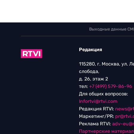
Выходные данные СМ
Редакция
115280, г. Москва, ул. 
слобода,
д. 26, этаж 2
тел:
+7 (499) 579-86-96
Для общих вопросов:
Infortvi@rtvi.com
Редакция RTVI:
news@rt
Маркетинг/PR:
pr@rtvi
Реклама RTVI:
adv-eu@r
Партнерские материа