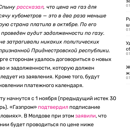
з
07
 Спыну
рассказал
, что цена на газ для
сячу кубометров — это в два раза меньше
Р
рую страна платила в октябре. По его
ш
07
т проведен аудит задолженности по газу.
 не затрагивали никаких политических
У
с
непризнанной Приднестровской республики.
07
рге сторонам удалось договориться о новых
Ж
иво и задолженности, которую должен
ж
ледует из заявления. Кроме того, будут
0
новлении платежного календаря.
ту начнутся с 1 ноября (предыдущий истек 30
брь). «Газпром»
подтвердил
подписание
ловиях». В Молдове при этом
заявили
, что
ании будет проводиться по цене ниже