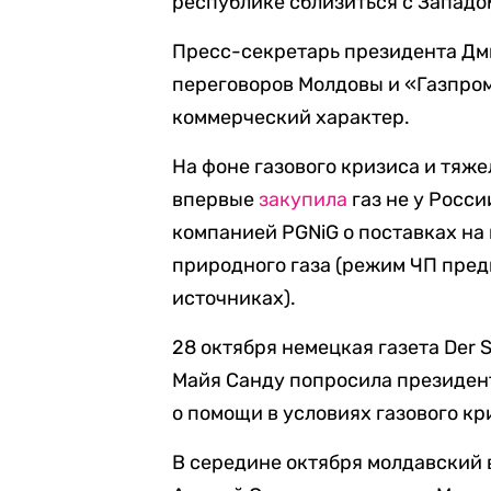
республике сблизиться с Западо
Пресс-секретарь президента Д
переговоров Молдовы и «Газпром
коммерческий характер.
На фоне газового кризиса и тяж
впервые
закупила
газ не у Росс
компанией PGNiG о поставках на
природного газа (режим ЧП пред
источниках).
28 октября немецкая газета Der 
Майя Санду попросила президе
о помощи в условиях газового кр
В середине октября молдавский