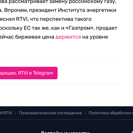
ова рассматривает замену российскому газу,
а. Впрочем, президент Института энергетики
снял RTVI, что перспектива такого
скольку ЕС так же, как и «Газпром», продает
сейчас биржевая цена
держится
на уровне
дящее. RTVI в Telegram
И RTVI
|
Пользовательское соглашение
|
Политика обработки