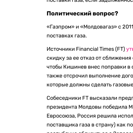
поставки газа, если задолженнос
Политический вопрос?
«Газпром» и «Молдовагаз» с 201
поставках газа.
Источники Financial Times (FT)
ут
скидку за ее отказ от сближения
чтобы Кишинев внес поправки в с
также отсрочил выполнение дого
которые должны сделать газовы
Собеседники FT высказали предпо
президента Молдовы победила Ма
Евросоюза, Россия решила испол
поставщика газа в страну) как 