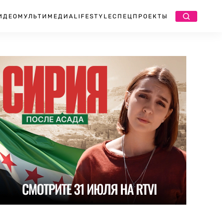
ИДЕО
МУЛЬТИМЕДИА
LIFESTYLE
СПЕЦПРОЕКТЫ