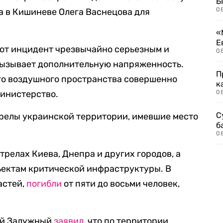
Б
0
а в Кишиневе Олега Васнецова для
«
Е
тот инцидент чрезвычайно серьезным и
0
 вызывает дополнительную напряженность.
П
о воздушного пространства совершенно
к
министерство.
0
С
релы украинской территории, имевшие место
б
0
релах Киева, Днепра и других городов, а
ъектам критической инфраструктуры. В
астей,
погибли
от пяти до восьми человек,
ий Залужный
заявил
, что по территории