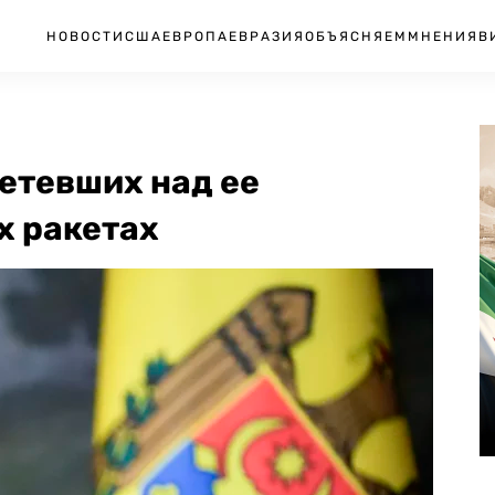
НОВОСТИ
США
ЕВРОПА
ЕВРАЗИЯ
ОБЪЯСНЯЕМ
МНЕНИЯ
В
етевших над ее
х ракетах