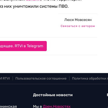
 из них уничтожили системы ПВО.
Люся Мовсесян
Связаться с автором
дящее. RTVI в Telegram
И RTVI
|
Пользовательское соглашение
|
Политика обработки
Достойные новости
Ленинская
Мы в
Дзен.Новостях