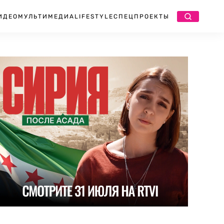
ИДЕО
МУЛЬТИМЕДИА
LIFESTYLE
СПЕЦПРОЕКТЫ