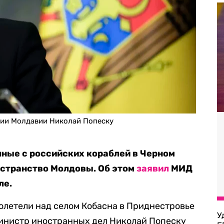
ции Молдавии Николай Попеску
ные с российских кораблей в Черном
остранство Молдовы. Об этом
заявил
МИД
ле.
олетели над селом Кобасна в Приднестровье
У
министр иностранных дел Николай Попеску