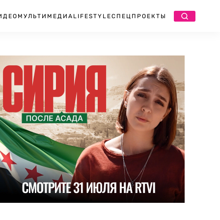
ИДЕО
МУЛЬТИМЕДИА
LIFESTYLE
СПЕЦПРОЕКТЫ