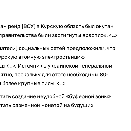
м рейд [ВСУ] в Курскую область был окутан
правительства были застигнуты врасплох. <…>
атели] социальных сетей предположили, что
урскую атомную электростанцию,
цы <…>. Источник в украинском генеральном
оятно, поскольку для этого необходимы 80-
 более крупные силы. <…>
стать создание неудобной «буферной зоны»
 стать разменной монетой на будущих