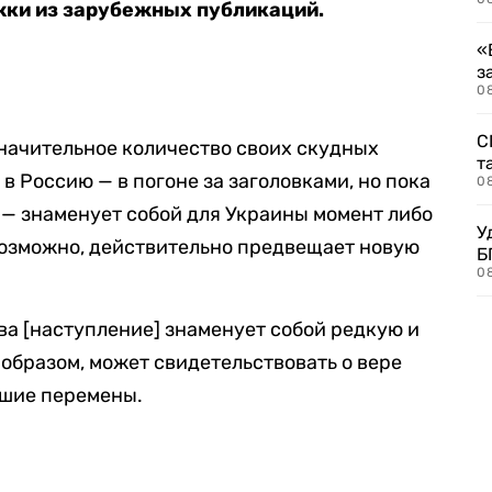
жки из зарубежных публикаций.
«
з
08
С
начительное количество своих скудных
т
в Россию — в погоне за заголовками, но пока
0
 — знаменует собой для Украины момент либо
У
 возможно, действительно предвещает новую
Б
0
а [наступление] знаменует собой редкую и
 образом, может свидетельствовать о вере
ьшие перемены.