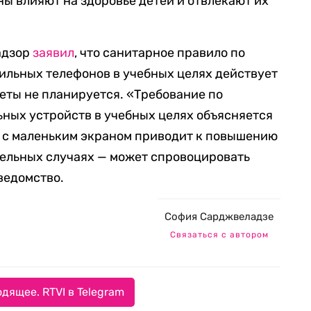
ны влияют на здоровье детей и отвлекают их
адзор
заявил
, что санитарное правило по
ильных телефонов в учебных целях действует
реты не планируется. «Требование по
ных устройств в учебных целях объясняется
в с маленьким экраном приводит к повышению
тдельных случаях — может спровоцировать
ведомство.
София Сарджвеладзе
Связаться с автором
дящее. RTVI в Telegram