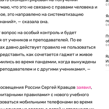
ж
0
маю, что это не связано с правами человека и
ное, это направлено на систематизацию
Я
п
наний», — сказала она.
0
 вопрос на особый контроль и будет
П
от учеников и преподавателей. По ее
о
06
оках давно действует правило не пользоваться
редставить, как сочетается гаджет и живое
R
И
емились во время пандемии, когда вынуждены
0
реподавателем и с другими учениками», —
просвещения России Сергей Кравцов
заявил
,
анитарными правилами» с нового учебного
ьзоваться мобильными телефонами во время