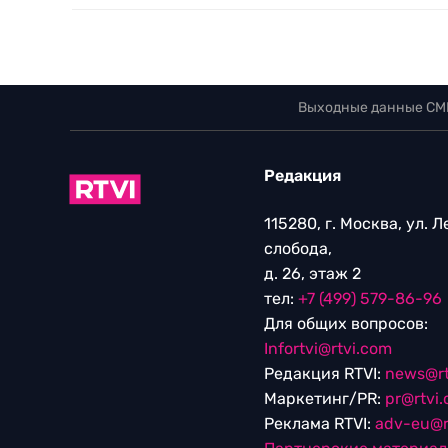
Выходные данные СМ
Редакция
115280, г. Москва, ул. 
слобода,
д. 26, этаж 2
тел:
+7 (499) 579-86-96
Для общих вопросов:
Infortvi@rtvi.com
Редакция RTVI:
news@rt
Маркетинг/PR:
pr@rtvi
Реклама RTVI:
adv-eu@r