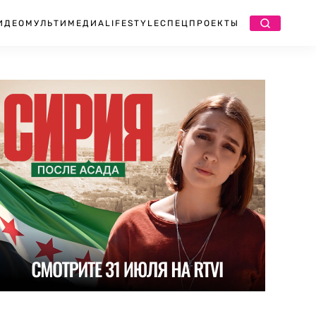
ИДЕО
МУЛЬТИМЕДИА
LIFESTYLE
СПЕЦПРОЕКТЫ