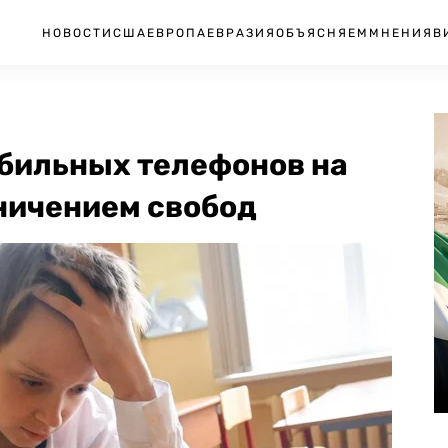
НОВОСТИ
США
ЕВРОПА
ЕВРАЗИЯ
ОБЪЯСНЯЕМ
МНЕНИЯ
В
обильных телефонов на
аничением свобод