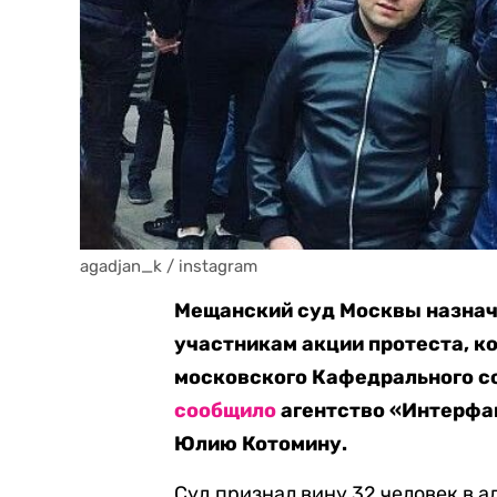
agadjan_k / instagram
Мещанский суд Москвы назнач
участникам акции протеста, к
московского Кафедрального со
сообщило
агентство «Интерфак
Юлию Котомину.
Суд признал вину 32 человек в