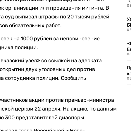
т
0
к организации или проведения митинга. В
а суд выписал штрафы по 20 тысяч рублей,
У
сов обязательных работ.
Б
0
овек на 1000 рублей за неповиновение
«
дника полиции.
Е
0
вказский узел» со ссылкой на адвоката
П
 открытии двух уголовных дел против
к
на сотрудника полиции. Сообщить
0
участников акции против премьер-министра
ской церкви 22 апреля. На акцию, по данным
ло 300 представителей диаспоры.
вызвал глава Российской и Ново-