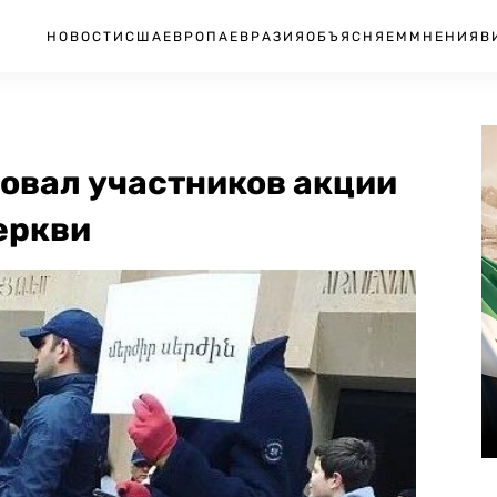
НОВОСТИ
США
ЕВРОПА
ЕВРАЗИЯ
ОБЪЯСНЯЕМ
МНЕНИЯ
В
овал участников акции
еркви