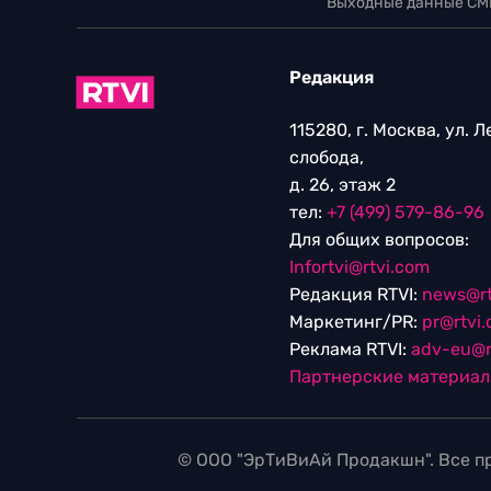
Выходные данные СМ
Редакция
115280, г. Москва, ул. 
слобода,
д. 26, этаж 2
тел:
+7 (499) 579-86-96
Для общих вопросов:
Infortvi@rtvi.com
Редакция RTVI:
news@rt
Маркетинг/PR:
pr@rtvi
Реклама RTVI:
adv-eu@r
Партнерские материа
© ООО "ЭрТиВиАй Продакшн". Все пр