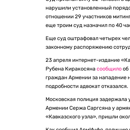
нарушили установленный порядо
отношении 29 участников митинг
еще троим суд назначил по 40 ча
Еще суд оштрафовал четырех чел
законному распоряжению сотру
23 апреля интернет-издание «Ка
Рубена Киракосяна
сообщило
об
граждан Армении за нападение 
подробности адвокат отказался.
Московская полиция задержала 
Армении Сержа Саргсяна у армян
«Кавказского узла», пришли око
Как сообщил АрмИнфо, полицию 