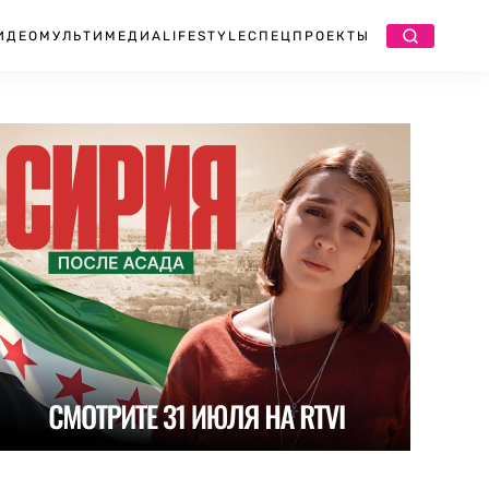
ИДЕО
МУЛЬТИМЕДИА
LIFESTYLE
СПЕЦПРОЕКТЫ