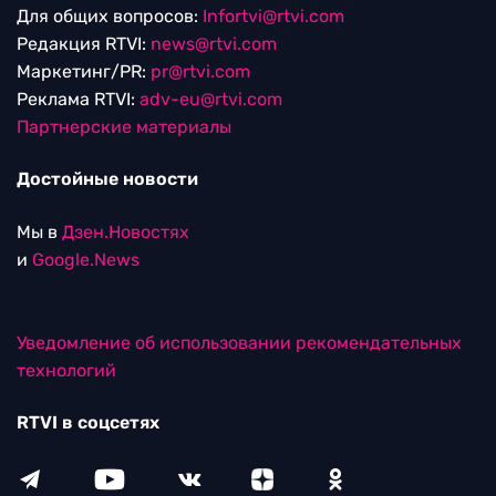
Для общих вопросов:
Infortvi@rtvi.com
Редакция RTVI:
news@rtvi.com
Маркетинг/PR:
pr@rtvi.com
Реклама RTVI:
adv-eu@rtvi.com
Партнерские материалы
Достойные новости
Мы в
Дзен.Новостях
и
Google.News
Уведомление об использовании рекомендательных
технологий
RTVI в соцсетях