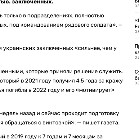
Б
 тыс. заключенных.
0
 только в подразделениях, полностью
«
х, под командованием рядового солдата», —
Е
0
П
я украинских заключенных «сильнее, чем у
к
0
ченными, которые приняли решение служить.
С
б
торый в 2021 году получил 4,5 года за кражу
0
ья погибла в 2022 году и его «мотивирует»
недель назад и сейчас проходит подготовку
ся обращаться с винтовкой», — пишет газета.
 в 2019 году к 7 годам и 7 месяцам за