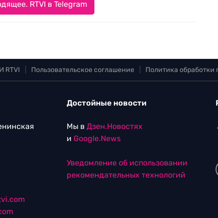
дящее. RTVI в Telegram
И RTVI
|
Пользовательское соглашение
|
Политика обработки
Достойные новости
Ленинская
Мы в
Дзен.Новостях
и
Google.News
Уведомление об использовании
рекомендательных технологий
vi.com
.com