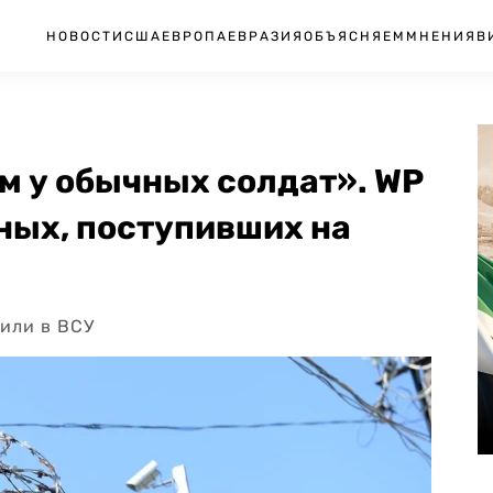
НОВОСТИ
США
ЕВРОПА
ЕВРАЗИЯ
ОБЪЯСНЯЕМ
МНЕНИЯ
В
м у обычных солдат». WP
ных, поступивших на
или в ВСУ