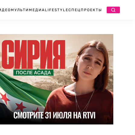
ИДЕО
МУЛЬТИМЕДИА
LIFESTYLE
СПЕЦПРОЕКТЫ