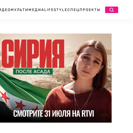
ИДЕО
МУЛЬТИМЕДИА
LIFESTYLE
СПЕЦПРОЕКТЫ