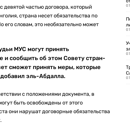
о
07
 с девятой частью договора, который
голия, страна несет обязательства по
П
 его словам, это необязательно может
л
07
У
удьи МУС могут принять
э
07
 и сообщить об этом Совету стран-
вет сможет принять меры, которые
Т
С
 добавил эль-Абдалла.
07
ветствии с положениями документа, в
могут быть освобождены от этого
еста они нарушат договорные обязательства
.