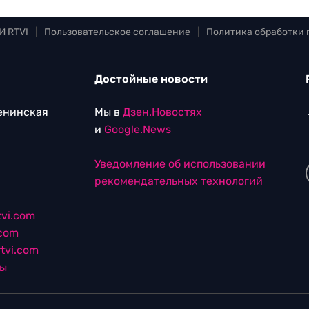
И RTVI
|
Пользовательское соглашение
|
Политика обработки
Достойные новости
Ленинская
Мы в
Дзен.Новостях
и
Google.News
Уведомление об использовании
рекомендательных технологий
vi.com
.com
tvi.com
лы