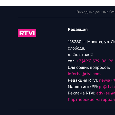
Выходные данные СМ
Редакция
115280, г. Москва, ул. 
слобода,
д. 26, этаж 2
тел:
+7 (499) 579-86-96
Для общих вопросов:
Infortvi@rtvi.com
Редакция RTVI:
news@rt
Маркетинг/PR:
pr@rtvi
Реклама RTVI:
adv-eu@r
Партнерские материа