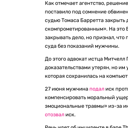
Как отмечает агентство, решени
поставило под сомнение обвинен
судью Томаса Барретта закрыть 
скомпрометированным». На это Б
закрывать дело, но признал, что
суда без показаний мужчины.
До этого адвокат истца Митчелл 
доказательствами утерян, но им 
которая сохранилась на компьют
27 июня мужчина
подал
иск прот
компенсировать моральный ущер
эмоциональные травмы» из-за инц
отозвал
иск.
Речь идет об инциденте в баре T