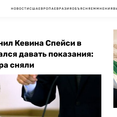
НОВОСТИ
США
ЕВРОПА
ЕВРАЗИЯ
ОБЪЯСНЯЕМ
МНЕНИЯ
В
нил Кевина Спейси в
ался давать показания:
ра сняли