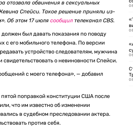
с
ра отозвала обвинения в сексуальных
0
 Кевина Спейси. Такое решение приняли из-
«
м». Об этом 17 июля
сообщил
телеканал CBS.
в
0
) должен был давать показания по поводу
х с его мобильного телефона. По версии
«
с
ередавать устройство следователям, мужчина
08
и свидетельствовать о невиновности Спейси.
С
сообщений с моего телефона», — добавил
Т
08
 пятой поправкой конституции США после
или, что им известно об изменении
овались в судебном преследовании актера.
ьствовать против себя.