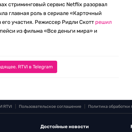
ах стриминговый сервис Netflix разорвал
была главная роль в сериале «Карточный
з его участия. Режиссер Ридли Скотт
решил
Спейси из фильма «Все деньги мира» и
дящее. RTVI в Telegram
И RTVI
|
Пользовательское соглашение
|
Политика обработки
Достойные новости