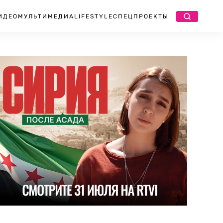
ИДЕО
МУЛЬТИМЕДИА
LIFESTYLE
СПЕЦПРОЕКТЫ