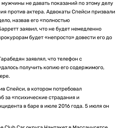
е мужчины не давать показаний по этому делу
ия против актера. Адвокаты Спейси призвали
дело, назвав его «полностью
арретт заявил, что не будет немедленно
 прокурорам будет «непросто» довести его до
Гарабедян заявлял, что телефон с
удалось получить копию его содержимого,
ере.
ив Спейси, в котором потребовал
б за «психические страдания и
идента в баре в июле 2016 года. 5 июля он
he Club Car округа Нантакет в Массачусетсе.