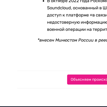
В октябре 2022 года Роско
Soundcloud, основанный в 
доступ к платформе «в свя
недостоверную информацию
военной операции на терри
*внесен Минюстом России в рее
Объясняем происхо