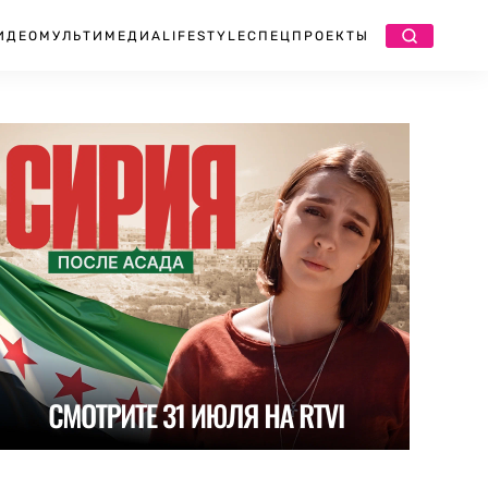
ИДЕО
МУЛЬТИМЕДИА
LIFESTYLE
СПЕЦПРОЕКТЫ