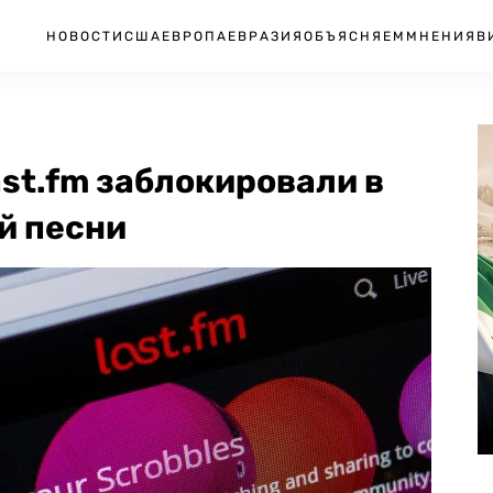
НОВОСТИ
США
ЕВРОПА
ЕВРАЗИЯ
ОБЪЯСНЯЕМ
МНЕНИЯ
В
st.fm заблокировали в
й песни