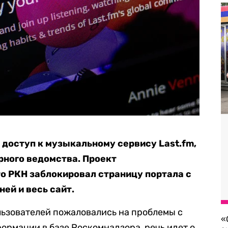
 доступ к музыкальному сервису Last.fm,
рного ведомства. Проект
о РКН заблокировал страницу портала с
ней и весь сайт.
ользователей пожаловались на проблемы с
«
формации в базе Роскомнадзора, речь идет о