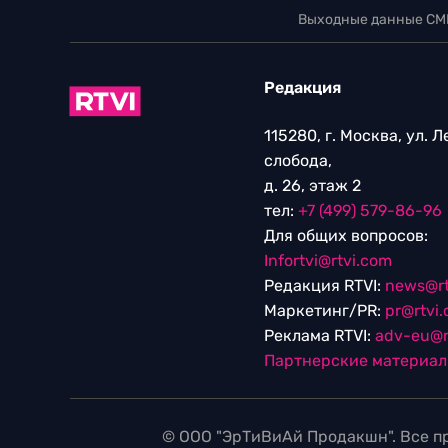
Выходные данные СМ
Редакция
115280, г. Москва, ул. 
слобода,
д. 26, этаж 2
тел:
+7 (499) 579-86-96
Для общих вопросов:
Infortvi@rtvi.com
Редакция RTVI:
news@rt
Маркетинг/PR:
pr@rtvi
Реклама RTVI:
adv-eu@r
Партнерские материа
© ООО "ЭрТиВиАй Продакшн". Все пр