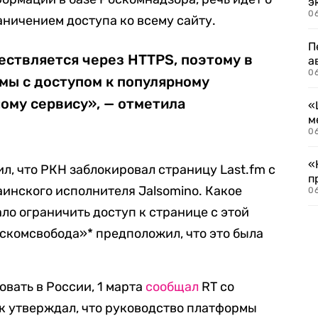
э
06
аничением доступа ко всему сайту.
П
ествляется через HTTPS, поэтому в
а
06
мы с доступом к популярному
ому сервису», — отметила
«
м
06
«
л, что РКН заблокировал страницу Last.fm с
п
инского исполнителя Jalsomino. Какое
06
ло ограничить доступ к странице с этой
оскомсвобода»* предположил, что это была
ровать в России, 1 марта
сообщал
RT со
к утверждал, что руководство платформы