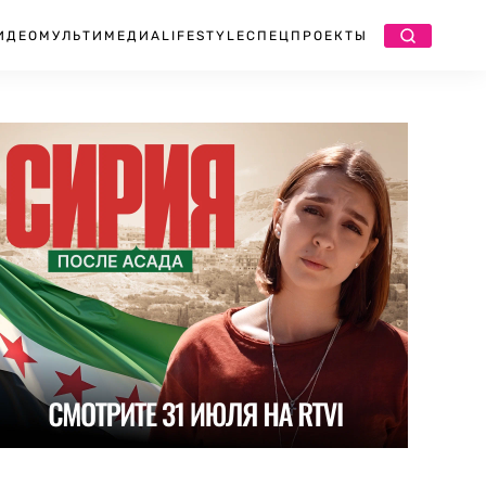
ИДЕО
МУЛЬТИМЕДИА
LIFESTYLE
СПЕЦПРОЕКТЫ