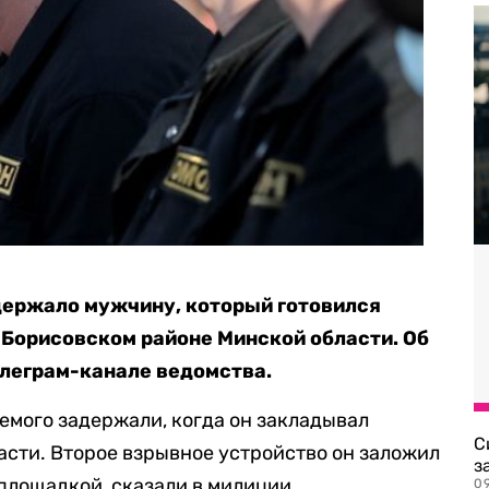
держало мужчину, который готовился
 Борисовском районе Минской области. Об
елеграм-канале ведомства.
емого задержали, когда он закладывал
С
асти. Второе взрывное устройство он заложил
з
 площадкой, сказали в милиции.
0