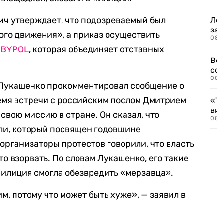
ич утверждает, что подозреваемый был
Л
з
ого движения», а приказ осуществить
0
и
BYPOL
, которая объединяет отставных
В
с
0
Лукашенко прокомментировал сообщение о
емя встречи с российским послом Дмитрием
«
в
свою миссию в стране. Он сказал, что
0
ли, который посвящен годовщине
организаторы протестов говорили, что власть
то взорвать. По словам Лукашенко, его такие
милиция смогла обезвредить «мерзавца».
м, потому что может быть хуже», — заявил в