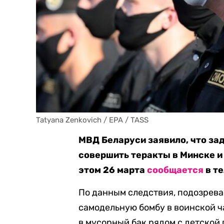
Tatyana Zenkovich / EPA / TASS
МВД Беларуси заявило, что за
совершить теракты в Минске и
этом 26 марта
сообщается
в т
По данным следствия, подозрева
самодельную бомбу в воинской ч
в мусорный бак рядом с детской