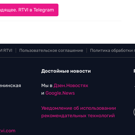
дящее. RTVI в Telegram
И RTVI
|
Пользовательское соглашение
|
Политика обработки
Достойные новости
Ленинская
Мы в
Дзен.Новостях
и
Google.News
Уведомление об использовании
рекомендательных технологий
vi.com