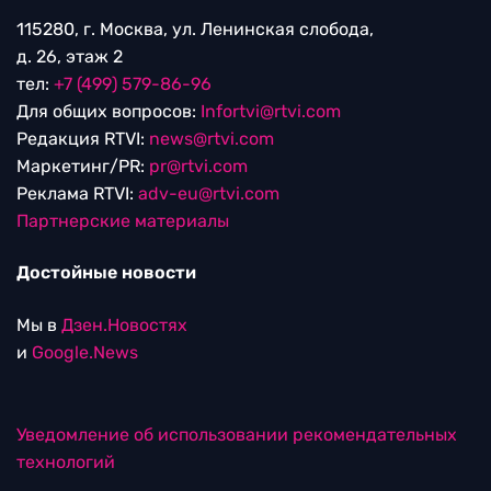
115280, г. Москва, ул. Ленинская слобода,
д. 26, этаж 2
тел:
+7 (499) 579-86-96
Для общих вопросов:
Infortvi@rtvi.com
Редакция RTVI:
news@rtvi.com
Маркетинг/PR:
pr@rtvi.com
Реклама RTVI:
adv-eu@rtvi.com
Партнерские материалы
Достойные новости
Мы в
Дзен.Новостях
и
Google.News
Уведомление об использовании рекомендательных
технологий