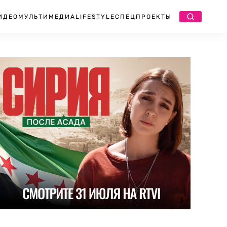
ИДЕО
МУЛЬТИМЕДИА
LIFESTYLE
СПЕЦПРОЕКТЫ