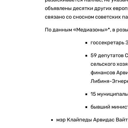
объявлены десятки других европ
связано со сносном советских п
По данным «Медиазоны»*, в розы
госсекретарь 
59 депутатов 
сельского хоз
финансов Арви
Либиня-Эгнере
15 муниципаль
бывший минист
мэр Клайпеды Арвидас Вайт