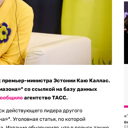
к премьер-министра Эстонии Каю Каллас.
иазона»* со ссылкой на базу данных
ообщило
агентство ТАСС.
ск действующего лидера другого
«
а»*. Уголовная статья, по которой
в
а. Издание обнаружило, что в розыск также
0