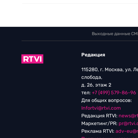
Выходные данные СМ
Редакция
115280, г. Москва, ул. 
слобода,
д. 26, этаж 2
тел:
+7 (499) 579-86-96
Для общих вопросов:
Infortvi@rtvi.com
Редакция RTVI:
news@rt
Маркетинг/PR:
pr@rtvi
Реклама RTVI:
adv-eu@r