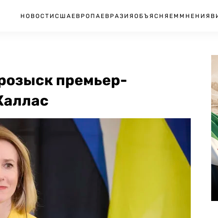
НОВОСТИ
США
ЕВРОПА
ЕВРАЗИЯ
ОБЪЯСНЯЕМ
МНЕНИЯ
В
 розыск премьер-
Каллас