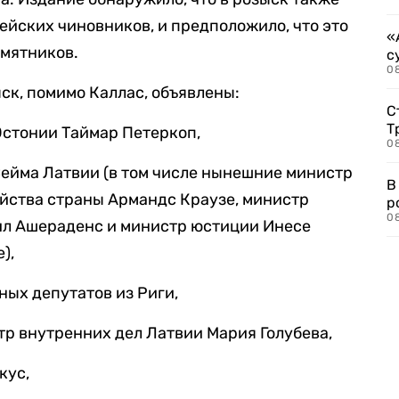
ейских чиновников, и предположило, что это
«
амятников.
с
08
ск, помимо Каллас, объявлены:
С
Т
Эстонии Таймар Петеркоп,
08
Сейма Латвии (в том числе нынешние министр
В
яйства страны Армандс Краузе, министр
р
08
л Ашераденс и министр юстиции Инесе
),
ных депутатов из Риги,
р внутренних дел Латвии Мария Голубева,
кус,