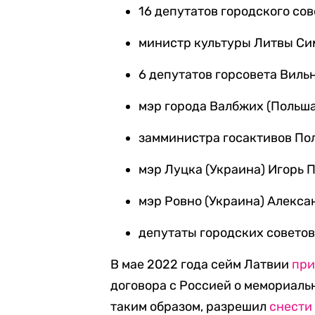
16 депутатов городского со
министр культуры Литвы Си
6 депутатов горсовета Виль
мэр города Валбжих (Польш
замминистра госактивов По
мэр Луцка (Украина) Игорь 
мэр Ровно (Украина) Алекса
депутаты городских советов
В мае 2022 года сейм Латвии
при
договора с Россией о мемориаль
таким образом, разрешил
снести