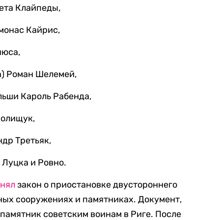
вета Клайпеды,
монас Кайрис,
нюса,
а) Роман Шелемей,
льши Кароль Рабенда,
Полищук,
ндр Третьяк,
 Луцка и Ровно.
нял
закон о приостановке двустороннего
ных сооружениях и памятниках. Документ,
памятник советским воинам в Риге. После