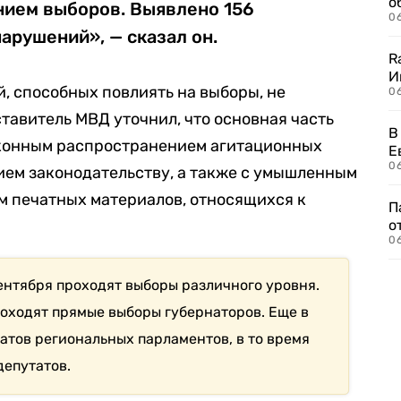
о
нием выборов. Выявлено 156
06
арушений», — сказал он.
R
И
, способных повлиять на выборы, не
0
тавитель МВД уточнил, что
основная часть
В
конным распространением агитационных
Е
06
ием законодательству, а также с умышленным
 печатных материалов, относящихся к
П
о
06
 сентября проходят выборы различного уровня.
роходят прямые выборы губернаторов. Еще в
атов региональных парламентов, в то время
депутатов.