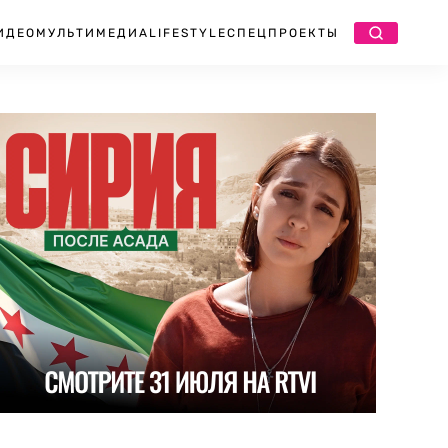
ИДЕО
МУЛЬТИМЕДИА
LIFESTYLE
СПЕЦПРОЕКТЫ