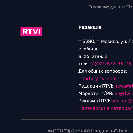
Выходные данные СМ
Редакция
115280, г. Москва, ул. 
слобода,
д. 26, этаж 2
тел:
+7 (499) 579-86-96
Для общих вопросов:
Infortvi@rtvi.com
Редакция RTVI:
news@rt
Маркетинг/PR:
pr@rtvi
Реклама RTVI:
adv-eu@r
Партнерские материа
© ООО "ЭрТиВиАй Продакшн". Все пр