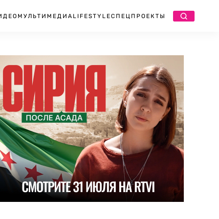
ИДЕО
МУЛЬТИМЕДИА
LIFESTYLE
СПЕЦПРОЕКТЫ