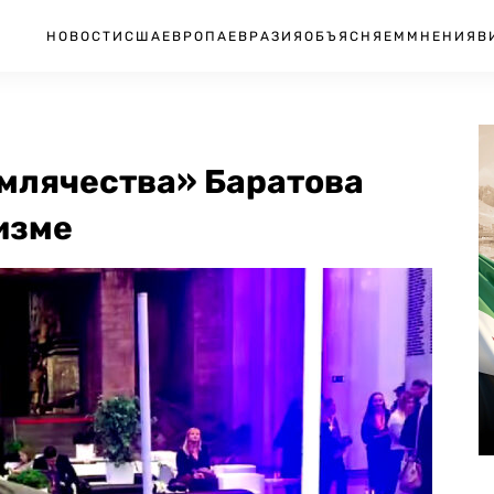
НОВОСТИ
США
ЕВРОПА
ЕВРАЗИЯ
ОБЪЯСНЯЕМ
МНЕНИЯ
В
емлячества» Баратова
изме