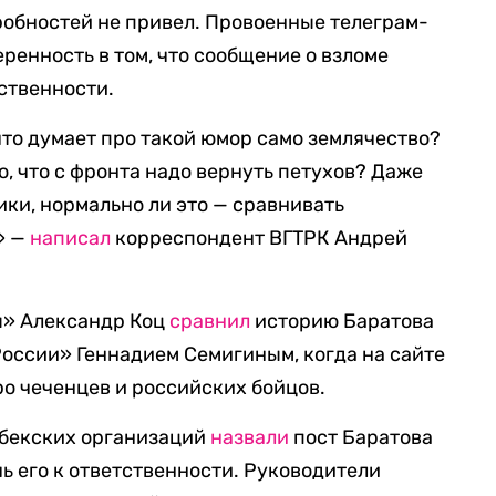
робностей не привел. Провоенные телеграм-
ренность в том, что сообщение о взломе
тственности.
 что думает про такой юмор само землячество?
о, что с фронта надо вернуть петухов? Даже
ики, нормально ли это — сравнивать
» —
написал
корреспондент ВГТРК Андрей
ы» Александр Коц
сравнил
историю Баратова
России» Геннадием Семигиным, когда на сайте
ро чеченцев и российских бойцов.
збекских организаций
назвали
пост Баратова
ь его к ответственности. Руководители