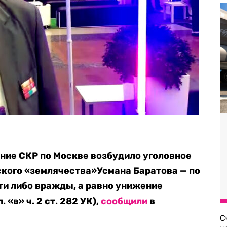
ние СКР по Москве возбудило уголовное
ского «землячества»Усмана Баратова — по
и либо вражды, а равно унижение
 «в» ч. 2 ст. 282 УК),
сообщили
в
С