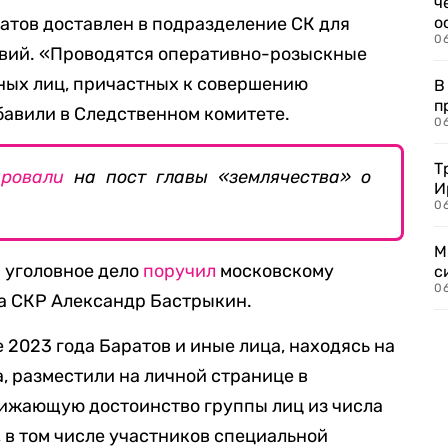
ч
ратов доставлен в подразделение СК для
о
0
вий. «Проводятся оперативно-розыскные
ных лиц, причастных к совершению
В
п
бавили в Следственном комитете.
0
Т
ировали
на пост главы «землячества» о
И
06
М
 уголовное дело
поручил
московскому
с
0
а СКР Александр Бастрыкин.
 2023 года Баратов и иные лица, находясь на
, разместили на личной странице в
нижающую достоинство группы лиц из числа
в том числе участников специальной