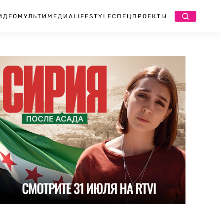
ИДЕО
МУЛЬТИМЕДИА
LIFESTYLE
СПЕЦПРОЕКТЫ