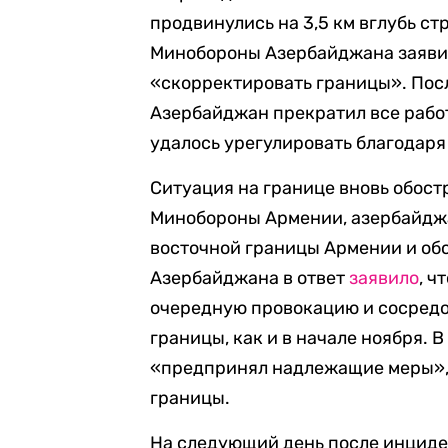
продвинулись на 3,5 км вглубь ст
Минобороны Азербайджана заявило
«скорректировать границы». Посл
Азербайджан прекратил все рабо
удалось урегулировать благодар
Ситуация на границе вновь обостр
Минобороны Армении, азербайд
восточной границы Армении и об
Азербайджана в ответ
заявило
, ч
очередную провокацию и сосредо
границы, как и в начале ноября. 
«предпринял надлежащие меры», 
границы.
На следующий день после инциде