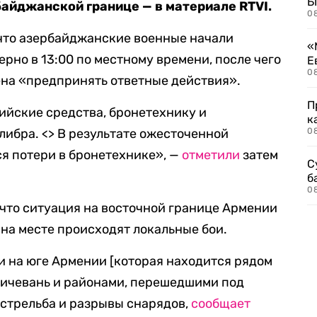
Б
айджанской границе — в материале RTVI.
0
 что азербайджанские военные начали
«
рно в 13:00 по местному времени, после чего
Е
0
на «предпринять ответные действия».
П
ийские средства, бронетехнику и
к
либра. <> В результате ожесточенной
0
я потери в бронетехнике», —
отметили
затем
С
б
0
что ситуация на восточной границе Армении
на месте происходят локальные бои.
и на юге Армении [которая находится рядом
ичевань и районами, перешедшими под
стрельба и разрывы снарядов,
сообщает