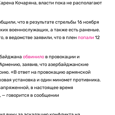
Карена Кочаряна, власти пока не располагают
щили, что в результате стрельбы 16 ноября
ских военнослужащих, а также есть раненые.
о, в ведомстве заявили, что в плен
попали
12
рбайджана
обвинило
в провокации и
Армению, заявив, что азербайджанские
ию. «В ответ на провокацию армянской
овая установка и один миномет противника.
напряженной, в настоящее время
 — говорится в сообщении
л вину за эскалацию конфликта на