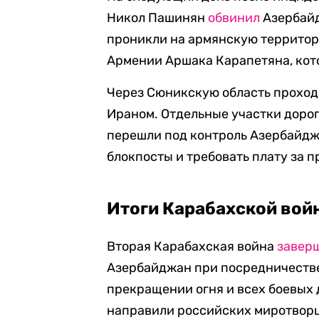
Никол Пашинян
обвинил
Азербайд
проникли на армянскую территор
Армении Аршака Карапетяна, котор
Через Сюникскую область проход
Ираном. Отдельные участки доро
перешли под контроль Азербайджа
блокпосты и требовать плату за п
Итоги Карабахской вой
Вторая Карабахская война
завер
Азербайджан при посредничестве
прекращении огня и всех боевых 
направили российских миротворц