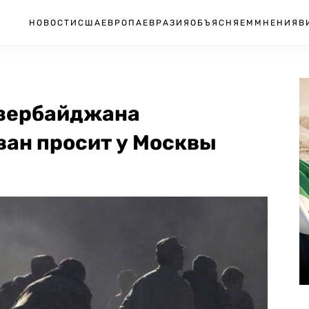
НОВОСТИ
США
ЕВРОПА
ЕВРАЗИЯ
ОБЪЯСНЯЕМ
МНЕНИЯ
В
Азербайджана
ван просит у Москвы