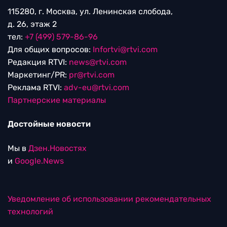
115280, г. Москва, ул. Ленинская слобода,
д. 26, этаж 2
тел:
+7 (499) 579-86-96
Для общих вопросов:
Infortvi@rtvi.com
Редакция RTVI:
news@rtvi.com
Маркетинг/PR:
pr@rtvi.com
Реклама RTVI:
adv-eu@rtvi.com
Партнерские материалы
Достойные новости
Мы в
Дзен.Новостях
и
Google.News
Уведомление об использовании рекомендательных
технологий