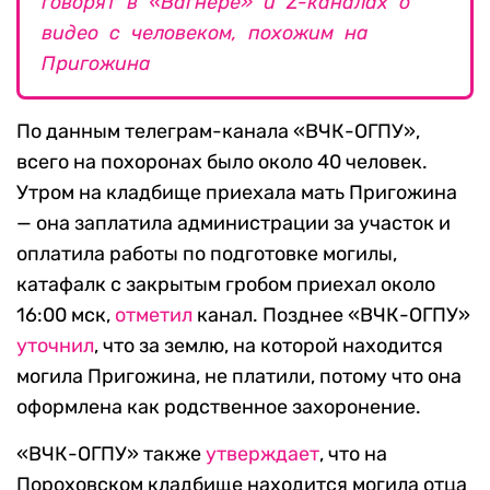
говорят в «Вагнере» и Z-каналах о
видео с человеком, похожим на
Пригожина
По данным телеграм-канала «ВЧК-ОГПУ»,
всего на похоронах было около 40 человек.
Утром на кладбище приехала мать Пригожина
— она заплатила администрации за участок и
оплатила работы по подготовке могилы,
катафалк с закрытым гробом приехал около
16:00 мск,
отметил
канал. Позднее «ВЧК-ОГПУ»
уточнил
, что за землю, на которой находится
могила Пригожина, не платили, потому что она
оформлена как родственное захоронение.
«ВЧК-ОГПУ» также
утверждает
, что на
Пороховском кладбище находится могила отца