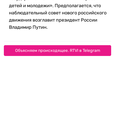
детей и молодежи». Предполагается, что
наблюдательный совет нового российского
движения возглавит президент России
Владимир Путин.
Объясняем происходящее. RTVI в Telegram
В вечной гонке за хвостом: ученые
допустили, что кошки тоже страдают ОКР
«Был бы человек»: Калачев объяснил
массовые «обнуления» аккаунтов депутатов в
соцсетях
Кореевед Ланьков рассказал, построят ли