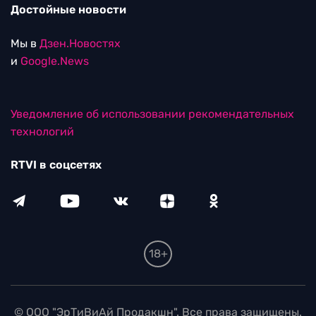
Достойные новости
Мы в
Дзен.Новостях
и
Google.News
Уведомление об использовании рекомендательных
технологий
RTVI в соцсетях
18+
© ООО "ЭрТиВиАй Продакшн". Все права защищены.