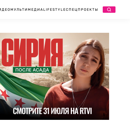
ИДЕО
МУЛЬТИМЕДИА
LIFESTYLE
СПЕЦПРОЕКТЫ