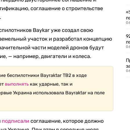
атификацию, соглашение о строительстве
«
.
п
0
еспилотников Baykar уже создал свою
9
земельный участок и разработал концепцию
п
значительной части моделей дронов будут
0
е, — например, двигатели и колеса.
П
з
0
ие беспилотники Bayraktar TB2 в ходе
ет
выполнять
как ударные, так и
рвые Украина использовала Bayraktar на поле
л
подписали
соглашение, которое должно
на Украине. При этом в середине июля