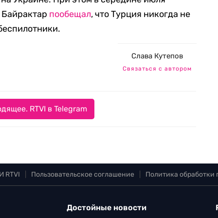
к Байрактар
пообещал
, что Турция никогда не
 беспилотники.
Слава Кутепов
Связаться с автором
дящее. RTVI в Telegram
И RTVI
|
Пользовательское соглашение
|
Политика обработки
Достойные новости