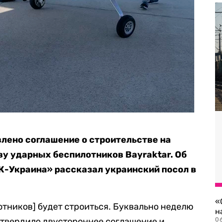
лено соглашение о строительстве на
ву ударных беспилотников Bayraktar.
Об
К-Украина»
рассказал украинский посол в
«
отников] будет строиться. Буквально неделю
н
утвердило двустороннее соглашение и
06