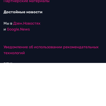
Партнерские материалы
Достойные новости
Мы в
Дзен.Новостях
и
Google.News
Уведомление об использовании рекомендательных
технологий
RTVI в соцсетях
18+