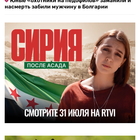
Юные «охотники на педофилов» заманили и
насмерть забили мужчину в Болгарии