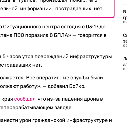
ода в Туапсе. Произошел пожар, его
ельной информации, пострадавших нет.
В
г
09
Ситуационного центра сегодня с 03:17 до
истема ПВО поразила 8 БПЛА» — говорится в
С
з
0
на 5 часов утра повреждений инфраструктуры
Л
острадавших нет.
з
0
олжается. Все оперативные службы были
олжают работу», — добавил Бойко.
о края
сообщал
, что из-за падения дрона в
теперерабатывающем заводе.
нанести урон гражданской инфраструктуре и