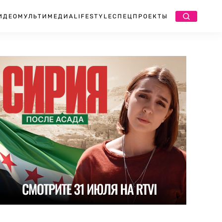
ИДЕО
МУЛЬТИМЕДИА
LIFESTYLE
СПЕЦПРОЕКТЫ