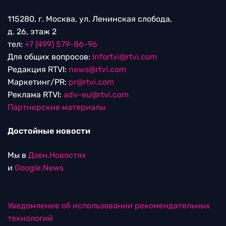
115280, г. Москва, ул. Ленинская слобода,
д. 26, этаж 2
тел:
+7 (499) 579-86-96
Для общих вопросов:
Infortvi@rtvi.com
Редакция RTVI:
news@rtvi.com
Маркетинг/PR:
pr@rtvi.com
Реклама RTVI:
adv-eu@rtvi.com
Партнерские материалы
Достойные новости
Мы в
Дзен.Новостях
и
Google.News
Уведомление об использовании рекомендательных
технологий