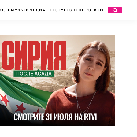
ИДЕО
МУЛЬТИМЕДИА
LIFESTYLE
СПЕЦПРОЕКТЫ