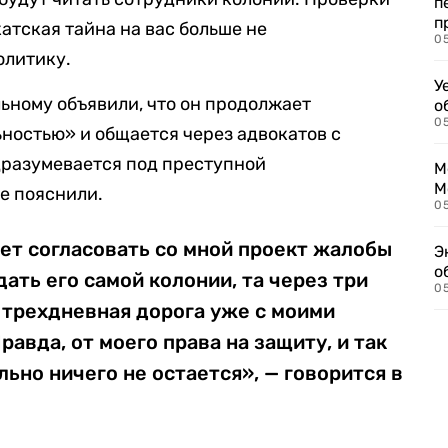
п
п
катская тайна на вас больше не
0
олитику.
У
льному объявили, что он продолжает
о
0
ностью» и общается через адвокатов с
дразумевается под преступной
М
М
е пояснили.
05
чет согласовать со мной проект жалобы
Э
о
ать его самой колонии, та через три
05
я трехдневная дорога уже с моими
равда, от моего права на защиту, и так
ьно ничего не остается», — говорится в