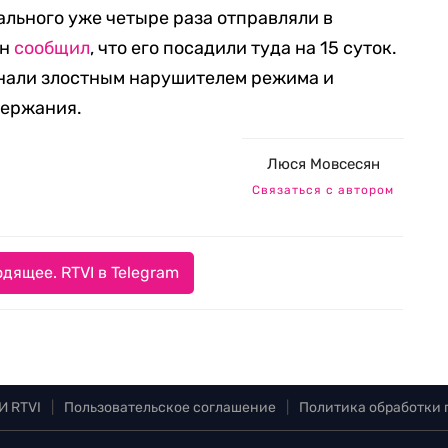
ального уже четыре раза отправляли в
он
сообщил
, что его посадили туда на 15 суток.
знали злостным нарушителем режима и
держания.
Люся Мовсесян
Связаться с автором
дящее. RTVI в Telegram
И RTVI
|
Пользовательское соглашение
|
Политика обработки