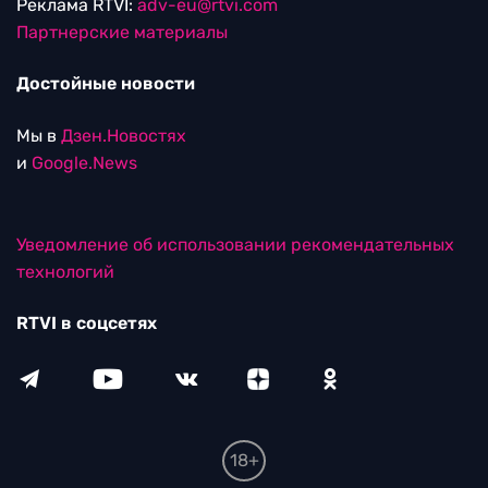
Реклама RTVI:
adv-eu@rtvi.com
Партнерские материалы
Достойные новости
Мы в
Дзен.Новостях
и
Google.News
Уведомление об использовании рекомендательных
технологий
RTVI в соцсетях
18+