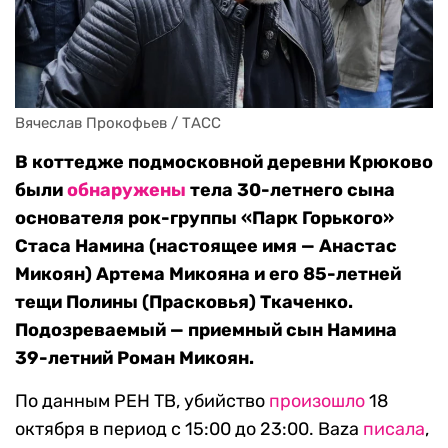
Вячеслав Прокофьев / ТАСС
В коттедже подмосковной деревни Крюково
были
обнаружены
тела 30-летнего сына
основателя рок-группы «Парк Горького»
Стаса Намина (настоящее имя — Анастас
Микоян) Артема Микояна и его 85-летней
тещи Полины (Прасковья) Ткаченко.
Подозреваемый — приемный сын Намина
39-летний Роман Микоян.
По данным РЕН ТВ, убийство
произошло
18
октября в период с 15:00 до 23:00. Baza
писала
,