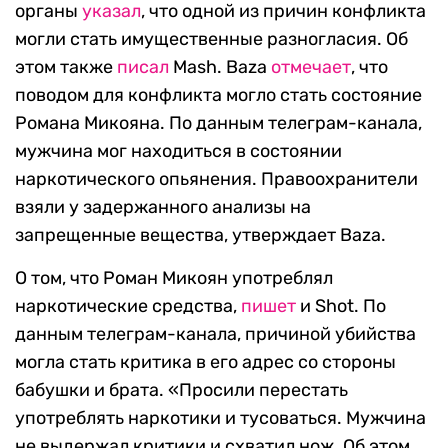
органы
указал
, что одной из причин конфликта
могли стать имущественные разногласия. Об
этом также
писал
Mash. Baza
отмечает
, что
поводом для конфликта могло стать состояние
Романа Микояна. По данным телеграм-канала,
мужчина мог находиться в состоянии
наркотического опьянения. Правоохранители
взяли у задержанного анализы на
запрещенные вещества, утверждает Baza.
О том, что Роман Микоян употреблял
наркотические средства,
пишет
и Shot. По
данным телеграм-канала, причиной убийства
могла стать критика в его адрес со стороны
бабушки и брата. «Просили перестать
употреблять наркотики и тусоваться. Мужчина
не выдержал критики и схватил нож. Об этом