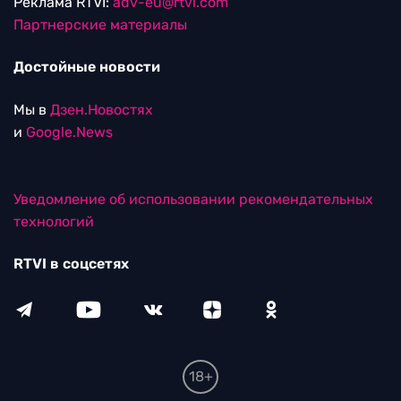
Реклама RTVI:
adv-eu@rtvi.com
Партнерские материалы
Достойные новости
Мы в
Дзен.Новостях
и
Google.News
Уведомление об использовании рекомендательных
технологий
RTVI в соцсетях
18+