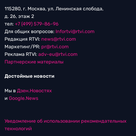
115280, г. Москва, ул. Ленинская слобода,
д. 26, этаж 2
тел:
+7 (499) 579-86-96
Для общих вопросов:
Infortvi@rtvi.com
Редакция RTVI:
news@rtvi.com
Маркетинг/PR:
pr@rtvi.com
Реклама RTVI:
adv-eu@rtvi.com
Партнерские материалы
Достойные новости
Мы в
Дзен.Новостях
и
Google.News
Уведомление об использовании рекомендательных
технологий