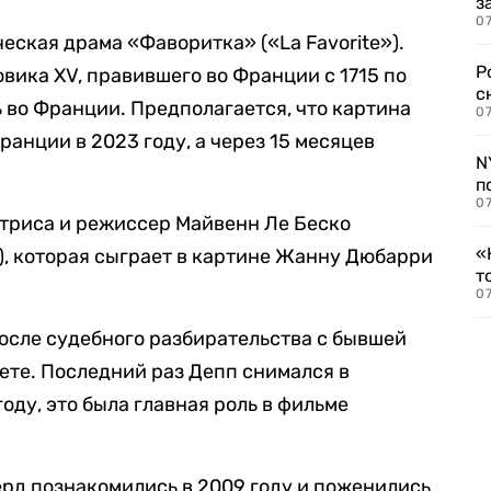
з
07
еская драма «Фаворитка» («La Favorite»).
Р
вика XV, правившего во Франции с 1715 по
с
ь во Франции. Предполагается, что картина
07
ранции в 2023 году, а через 15 месяцев
N
п
07
триса и режиссер Майвенн Ле Беско
«
), которая сыграет в картине Жанну Дюбарри
т
07
осле судебного разбирательства с бывшей
вете. Последний раз Депп снимался в
ду, это была главная роль в фильме
рд познакомились в 2009 году и поженились