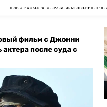
НОВОСТИ
США
ЕВРОПА
ЕВРАЗИЯ
ОБЪЯСНЯЕМ
МНЕНИЯ
В
 новый фильм с Джонни
 актера после суда с