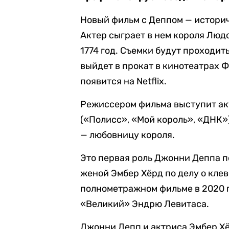
Новый фильм с Деппом — историч
Актер сыграет в нем короля Людо
1774 год. Съемки будут проходит
выйдет в прокат в кинотеатрах Ф
появится на Netflix.
Режиссером фильма выступит ак
(«Полисс», «Мой король», «ДНК»
— любовницу короля.
Это первая роль Джонни Деппа п
женой Эмбер Хёрд по делу о кле
полнометражном фильме в 2020 го
«Великий» Эндрю Левитаса.
Джонни Депп и актриса Эмбер Хё