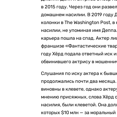
в 2015 году. Через год они разв
домашнем насилии. В 2019 году Д
колонки в The Washington Post, 
насилии, не упоминая имя Деппа.
карьера пошла на спад. Актер ли
франшизе «Фантастические твари
году Хёрд подала ответный иск и
обвинившего актрису в мошенни
Слушания по иску актера к бывш
продолжались почти два месяц
виновны в клевете, однако акте
мнению присяжных, слова Хёрд о
насилия, были клеветой. Она до
которых $10 млн — за моральны