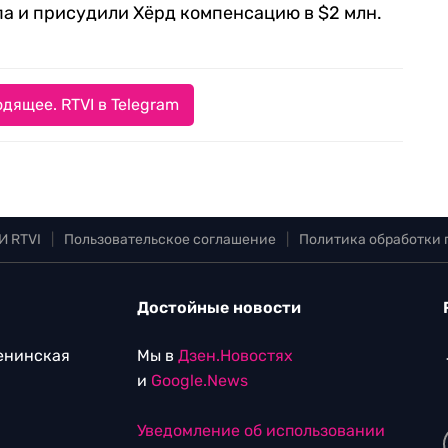
па и присудили Хёрд компенсацию в $2 млн.
дящее. RTVI в Telegram
И RTVI
|
Пользовательское соглашение
|
Политика обработки
Достойные новости
Ленинская
Мы в
Дзен.Новостях
и
Google.News
Уведомление об использовании