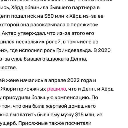
елись, Хёрд обвинила бывшего партнера в
епп подал иск на $50 млн к Хёрд из-за ее
в которой она рассказывала о пережитом
 Актер утверждал, что из-за этого его
шился нескольких ролей, в том числе во
», где исполнял роль Гриндевальда. В 2020
з-за слов бывшего адвоката Деппа,
честве.
ей жене начались в апреле 2022 года и
а. Жюри присяжных
решило
, что и Депп, и Хёрд
ру присудили большую компенсацию. По
 том, что она была жертвой домашнего
лжна выплатить бывшему мужу $15 млн, из
й ущерб. Присяжные также посчитали