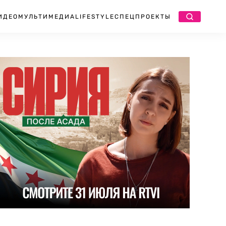
ИДЕО
МУЛЬТИМЕДИА
LIFESTYLE
СПЕЦПРОЕКТЫ