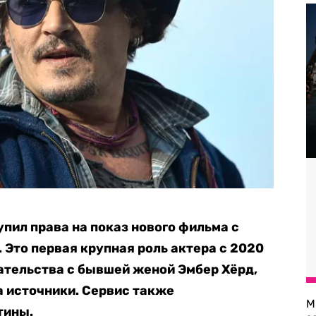
упил права на показ нового фильма с
 Это первая крупная роль актера с 2020
рательства с бывшей женой Эмбер Хёрд,
а источники. Сервис также
М
тины.