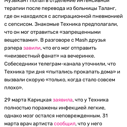
Музыкант попал в отделение интенсивной
терапии после перевода из больницы Таланг,
где он находился с аспирационной пневмонией
с сепсисом. Знакомые Техника предполагали,
что он мог отравиться «запрещенными
веществами». В разговоре с Mash друзья
рэпера
завили
, что его мог отправить
«неизвестный фанат» на вечеринке.
Собеседники телеграм-канала уточнили, что
Техника три дня «пытались прокапать дома» и
вызвали скорую «только, когда стало совсем
плохо».
29 марта Карицкая
заявила
, что у Техника
полностью поражены инфекцией легкие,
однако мозг остался неповрежденным. 31
марта врач артиста
сообщил
, что у него