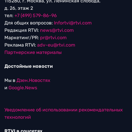
115280, г. Москва, ул. Ленинская слобода,
д. 26, этаж 2
тел:
+7 (499) 579-86-96
Для общих вопросов:
Infortvi@rtvi.com
Редакция RTVI:
news@rtvi.com
Маркетинг/PR:
pr@rtvi.com
Реклама RTVI:
adv-eu@rtvi.com
Партнерские материалы
Достойные новости
Мы в
Дзен.Новостях
и
Google.News
Уведомление об использовании рекомендательных
технологий
RTVI в соцсетях