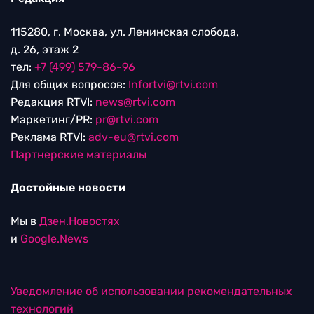
115280, г. Москва, ул. Ленинская слобода,
д. 26, этаж 2
тел:
+7 (499) 579-86-96
Для общих вопросов:
Infortvi@rtvi.com
Редакция RTVI:
news@rtvi.com
Маркетинг/PR:
pr@rtvi.com
Реклама RTVI:
adv-eu@rtvi.com
Партнерские материалы
Достойные новости
Мы в
Дзен.Новостях
и
Google.News
Уведомление об использовании рекомендательных
технологий