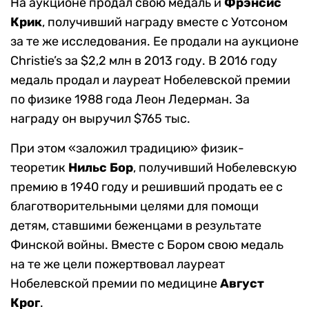
На аукционе продал свою медаль и
Фрэнсис
Крик
, получивший награду вместе с Уотсоном
за те же исследования. Ее продали на аукционе
Christie’s
за
$2,2 млн в 2013 году. В 2016 году
медаль продал и л
ауреат Нобелевской премии
по физике 1988 года Леон Ледерман. За
награду он выручил
$
765 тыс.
При этом «заложил традицию»
физик-
теоретик
Нильс Бор
, получивший Нобелевскую
премию в 1940 году и решивший продать ее с
благотворительными целями для помощи
детям, ставшими беженцами в результате
Финской войны. Вместе с Бором свою медаль
на те же цели пожертвовал
лауреат
Нобелевской премии по медицине
Август
Крог
.