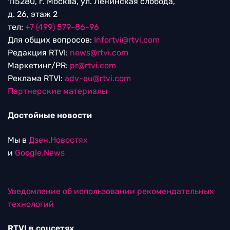
115280, г. Москва, ул. Ленинская слобода,
д. 26, этаж 2
тел:
+7 (499) 579-86-96
Для общих вопросов:
Infortvi@rtvi.com
Редакция RTVI:
news@rtvi.com
Маркетинг/PR:
pr@rtvi.com
Реклама RTVI:
adv-eu@rtvi.com
Партнерские материалы
Достойные новости
Мы в
Дзен.Новостях
и
Google.News
Уведомление об использовании рекомендательных
технологий
RTVI в соцсетях