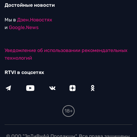
Достойные новости
Мы в
Дзен.Новостях
и
Google.News
Уведомление об использовании рекомендательных
технологий
RTVI в соцсетях
18+
© ООО "ЭрТиВиАй Продакшн". Все права защищены.