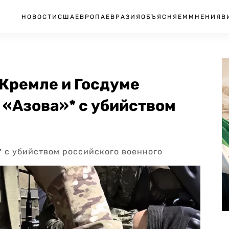
НОВОСТИ
США
ЕВРОПА
ЕВРАЗИЯ
ОБЪЯСНЯЕМ
МНЕНИЯ
В
Кремле и Госдуме
 «Азова»* с убийством
* с убийством российского военного