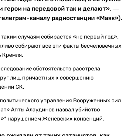
и герои на передовой так и делают», ―
телеграм-каналу радиостанции «Маяк»).
о таким случаям собирается «не первый год».
тливо собирают все эти факты бесчеловечных
ь Кремля.
следование обстоятельств расстрела
круг лиц, причастных к совершению
щении СК.
-политического управления Вооруженных сил
мат» Апты Алаудинов назвал убийство
и»* нарушением Женевских конвенций.
не ожидали от таких сатанистов, как