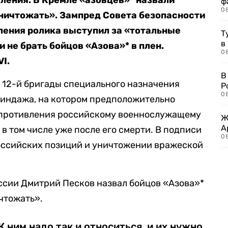
ления. В Кремле «азовцев»* назвали
ф
0
ничтожать». Зампред Совета безопасности
ления ролика выступил за «тотальные
Т
в
и не брать бойцов «Азова»* в плен.
08
I.
В
 12-й бригады специального назначения
Р
08
линдажа, на котором предположительно
опротивления российскому военнослужащему
Ж
А
 в том числе уже после его смерти. В подписи
0
российских позиций и уничтожении вражеской
ссии Дмитрий Песков назвал бойцов «Азова»*
чтожать».
 ним надо так и относиться, и их нужно