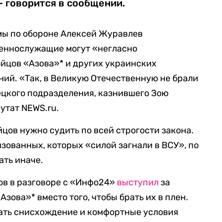
— говорится в сообщении.
мы по обороне Алексей Журавлев
оеннослужащие могут «негласно
ойцов «Азова»* и других украинских
ий. «Так, в Великую Отечественную не брали
мецкого подразделения, казнившего Зою
утат NEWS.ru.
ойцов нужно судить по всей строгости закона.
зованных, которых «силой загнали в ВСУ», по
ать иначе.
ов в разговоре с «Инфо24»
выступил
за
зова»* вместо того, чтобы брать их в плен.
ать снисхождение и комфортные условия