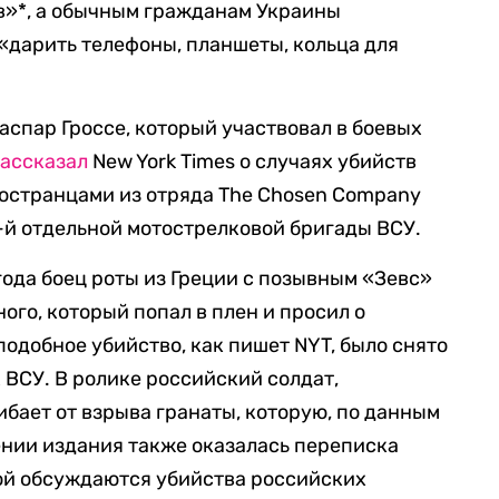
в»*, а обычным гражданам Украины
 «дарить телефоны, планшеты, кольца для
аспар Гроссе, который участвовал в боевых
ассказал
New York Times о случаях убийств
остранцами из отряда The Chosen Company
9-й отдельной мотострелковой бригады ВСУ.
 года боец роты из Греции с позывным «Зевс»
ого, который попал в плен и просил о
одобное убийство, как пишет NYT, было снято
 ВСУ. В ролике российский солдат,
бает от взрыва гранаты, которую, по данным
ении издания также оказалась переписка
рой обсуждаются убийства российских