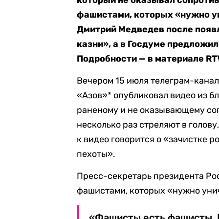
который не оказывал сопротив
фашистами, которых «нужно у
Дмитрий Медведев после появ
казни», а в Госдуме предложил
Подробности — в материале RTV
Вечером 15 июля телеграм-канал
«Азов»* опубликовал видео из б
раненому и не оказывающему с
несколько раз стреляют в голову,
к видео говорится о «зачистке 
пехоты».
Пресс-секретарь президента Ро
фашистами, которых «нужно уни
«Фашисты есть фашисты. К