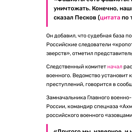
уничтожать. Конечно, наш
сказал Песков (
цитата
по 
Он добавил, что судебная база п
Российские следователи «кропо
зверств», отметил представител
Следственный комитет
начал
рас
военного. Ведомство установит 
преступлений, говорится в сооб
Замначальника Главного военно
России, командир спецназа «Ах
российского военного «азовцам
«Другого мы, наверное, и 