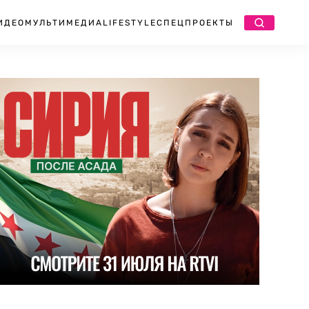
ИДЕО
МУЛЬТИМЕДИА
LIFESTYLE
СПЕЦПРОЕКТЫ