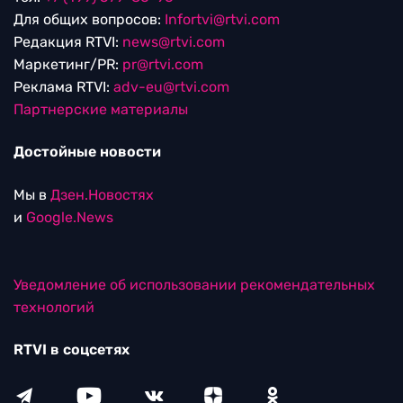
Для общих вопросов:
Infortvi@rtvi.com
Редакция RTVI:
news@rtvi.com
Маркетинг/PR:
pr@rtvi.com
Реклама RTVI:
adv-eu@rtvi.com
Партнерские материалы
Достойные новости
Мы в
Дзен.Новостях
и
Google.News
Уведомление об использовании рекомендательных
технологий
RTVI в соцсетях