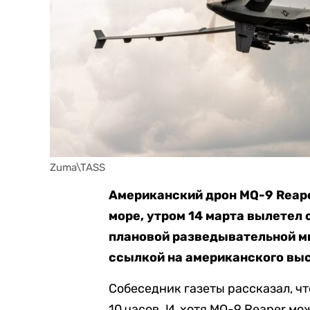
Zuma\TASS
Американский дрон MQ-9 Reape
море, утром 14 марта вылетел
плановой разведывательной ми
ссылкой на американского выс
Собеседник газеты рассказал, ч
10 часов. И, хотя MQ-9 Reaper мо