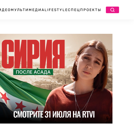
ИДЕО
МУЛЬТИМЕДИА
LIFESTYLE
СПЕЦПРОЕКТЫ