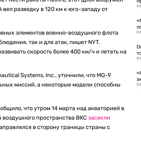
п
06
 вел разведку в 120 км к юго-западу от
«
п
овных элементов военно-воздушного флота
06
блюдения, так и для атак, пишет NYT.
О
звивать скорость более 400 км/ч и летать на
т
06
«
autical Systems, Inc., уточнили, что MQ-9
э
ьных миссий, а некоторые модели способны
06
бщило, что утром 14 марта над акваторией в
я воздушного пространства ВКС
засекли
аправлялся в сторону границы страны с
.