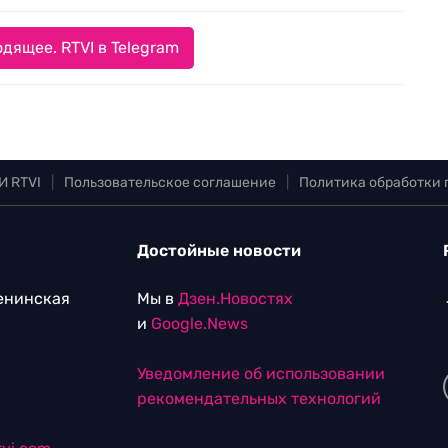
дящее. RTVI в Telegram
И RTVI
|
Пользовательское соглашение
|
Политика обработки
Достойные новости
Ленинская
Мы в
Дзен.Новостях
и
Google.News
Уведомление об использовании
рекомендательных технологий