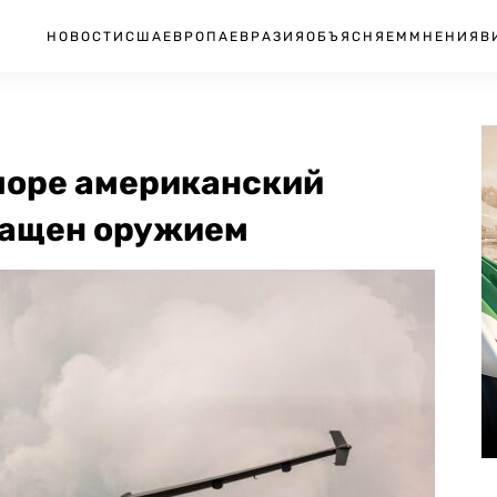
НОВОСТИ
США
ЕВРОПА
ЕВРАЗИЯ
ОБЪЯСНЯЕМ
МНЕНИЯ
В
 море американский
нащен оружием