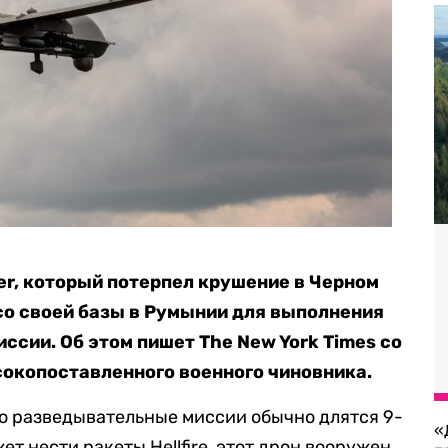
r, который потерпел крушение в Черном
 со своей базы в Румынии для выполнения
ссии. Об этом пишет The New York Times со
окопоставленного военного чиновника.
то разведывательные миссии обычно длятся 9-
«
жет нести ракеты Hellfire, этот дрон вооружен