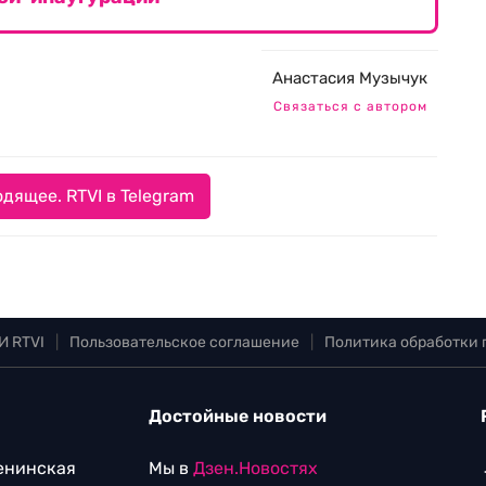
Анастасия Музычук
Связаться с автором
дящее. RTVI в Telegram
И RTVI
|
Пользовательское соглашение
|
Политика обработки
Достойные новости
Ленинская
Мы в
Дзен.Новостях