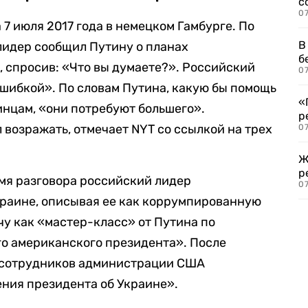
с
07
7 июля 2017 года в немецком Гамбурге. По
В
лидер сообщил Путину о планах
б
 спросив: «Что вы думаете?». Российский
07
«ошибкой». По словам Путина, какую бы помощь
«
нцам, «они потребуют большего».
р
 возражать, отмечает NYT со ссылкой на трех
07
Ж
р
мя разговора российский лидер
07
краине, описывая ее как коррумпированную
чу как «мастер-класс» от Путина по
 американского президента». После
 сотрудников администрации США
ния президента об Украине».