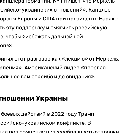
 канцлера Германии. NYT пишет, что Меркель
оссийско-украинских отношений». Канцлер
тороны Европы и США при президенте Бараке
ть эту поддержку и смягчить российскую
е, чтобы «избежать дальнейшей
опе».
ринял этот разговор как «лекцию» от Меркель,
терпения». Американский лидер «прервал
Большое вам спасибо и до свидания».
отношении Украины
боевых действий в 2022 году Трамп
оссийско-украинском конфликте. В
авил под сомнение целесообразность отправки