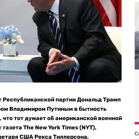
т Республиканской партии Дональд Трамп
ером Владимиром Путиным
в бытность
 что тот думает об американской военной
т
газета The New York Times (NYT),
С
ретаря США Рекса Тиллерсона.