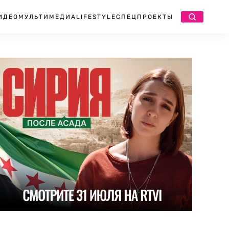
ИДЕО
МУЛЬТИМЕДИА
LIFESTYLE
СПЕЦПРОЕКТЫ