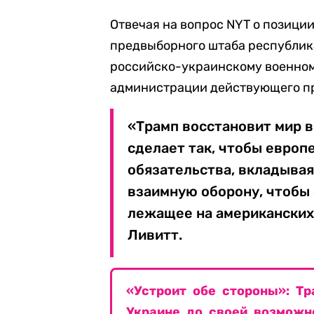
Отвечая на вопрос NYT о позици
предвыборного штаба республика
российско-украинскому военном
администрации действующего п
«Трамп восстановит мир 
сделает так, чтобы европ
обязательства, вкладыва
взаимную оборону, чтобы
лежащее на американских
Ливитт.
«Устроит обе стороны»: Т
Украине до своей возможн