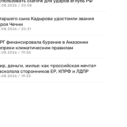
спользовать Starlink для ударов вглубь РФ
7.08.2026 / 20:58
таршего сына Кадырова удостоили звания
ероя Чечни
.08.2026 / 20:31
РГ финансировала бурение в Амазонии
опреки климатическим правилам
.08.2026 / 19:50
ир, деньги, жилье: как «российская мечта»
асколола сторонников ЕР, КПРФ и ЛДПР
.08.2026 / 19:33