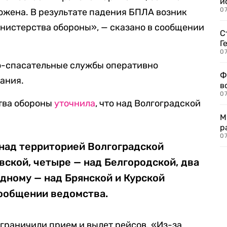
и
0
ожена. В результате падения БПЛА возник
нистерства обороны», — сказано в сообщении
С
Г
07
но-спасательные службы оперативно
Ф
ания.
в
07
тва обороны
уточнила
, что над Волгоградской
М
р
07
над территорией Волгоградской
овской, четыре — над Белгородской, два
одному — над Брянской и Курской
сообщении ведомства.
граничили прием и вылет рейсов. «Из-за