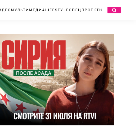
ИДЕО
МУЛЬТИМЕДИА
LIFESTYLE
СПЕЦПРОЕКТЫ