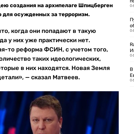
п
ею создания на архипелаге Шпицберген
0
о для осужденных за терроризм.
П
о
то, когда они попадают в такую
06
да у них уже практически нет.
R
ая-то реформа ФСИН, с учетом того,
И
0
оличество таких идеологических,
торые в них находятся. Новая Земля
В
Е
детали», — сказал Матвеев.
06