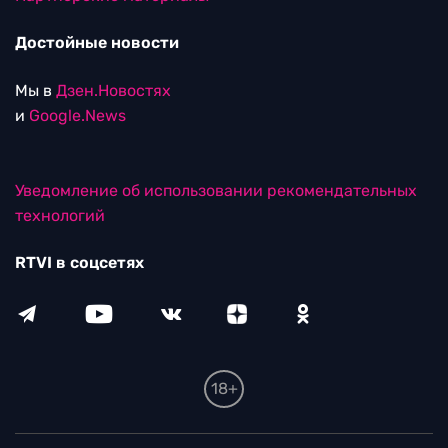
Достойные новости
Мы в
Дзен.Новостях
и
Google.News
Уведомление об использовании рекомендательных
технологий
RTVI в соцсетях
18+