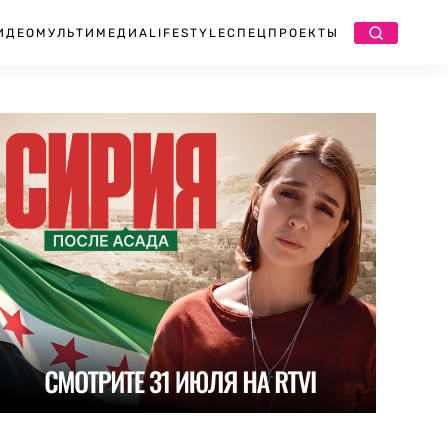
ИДЕО
МУЛЬТИМЕДИА
LIFESTYLE
СПЕЦПРОЕКТЫ