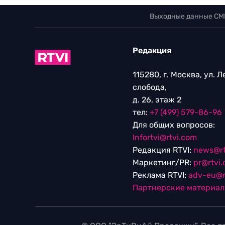
Выходные данные СМ
Редакция
115280, г. Москва, ул. 
слобода,
д. 26, этаж 2
тел:
+7 (499) 579-86-96
Для общих вопросов:
Infortvi@rtvi.com
Редакция RTVI:
news@rt
Маркетинг/PR:
pr@rtvi
Реклама RTVI:
adv-eu@r
Партнерские материа