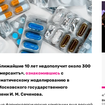
ближайшие 10 лет недополучит около 300
ммерсантъ»,
ознакомившись
с
ематическому моделированию в
Московского государственного
ени И. М. Сеченова.
«
в
ные фармокологические компании еще весной
0