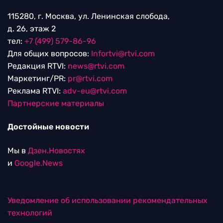
115280, г. Москва, ул. Ленинская слобода,
д. 26, этаж 2
тел:
+7 (499) 579-86-96
Для общих вопросов:
Infortvi@rtvi.com
Редакция RTVI:
news@rtvi.com
Маркетинг/PR:
pr@rtvi.com
Реклама RTVI:
adv-eu@rtvi.com
Партнерские материалы
Достойные новости
Мы в
Дзен.Новостях
и
Google.News
Уведомление об использовании рекомендательных
технологий