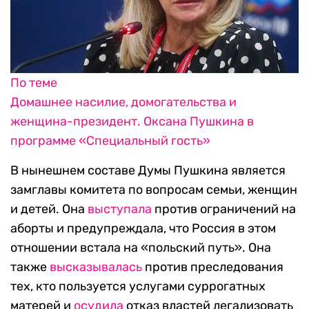
По теме
Домашнее насилие, домогательства и
женщина-президент. Оксана Пушкина в
программе «Специальный гость»
В нынешнем составе Думы Пушкина является
замглавы комитета по вопросам семьи, женщин
и детей. Она
выступала
против ограничений на
аборты и предупреждала, что Россия в этом
отношении встала на «польский путь». Она
также
высказывала
сь
против преследования
тех, кто пользуется услугами суррогатных
матерей и
осудила
отказ властей легализовать