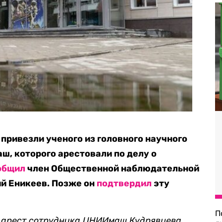
привезли ученого из головного научного
, которого арестовали по делу о
общил
член Общественной наблюдательной
й Еникеев. Позже он
подтвердил
эту
П
 арест сотрудника ЦНИИмаш Кудрявцева,