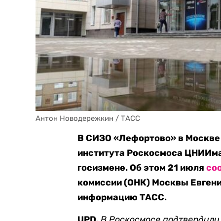
Антон Новодережкин / ТАСС
В СИЗО «Лефортово» в Москве 
института Роскосмоса ЦНИИмаш
госизмене. Об этом 21 июля
со
комиссии (ОНК) Москвы Евгени
информацию ТАСС.
UPD.
В Роскосмосе подтвердили