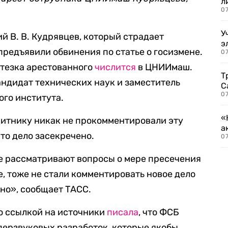
л
07
У
ий В. В. Кудрявцев, который страдает
э
 предъявили обвинения по статье о госизмене.
07
 тезка арестованного
числится
в ЦНИИмаш.
Т
кандидат технических наук и заместитель
С
07
ого института.
«
щитнику никак не прокомментировали эту
а
то дело засекречено.
07
е рассматривают вопросы о мере пресечения
е, тоже не стали комментировать новое дело
но», сообщает ТАСС.
о ссылкой на источники
писала
, что ФСБ
перзвуковых разработок, которые якобы