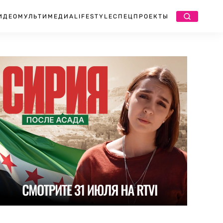
ИДЕО
МУЛЬТИМЕДИА
LIFESTYLE
СПЕЦПРОЕКТЫ