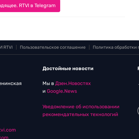
дящее. RTVI в Telegram
И RTVI
|
Пользовательское соглашение
|
Политика обработки
Достойные новости
Ленинская
Мы в
Дзен.Новостях
и
Google.News
Уведомление об использовании
рекомендательных технологий
vi.com
.com