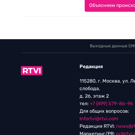
Объясняем происхо
Выходные данные СМ
Редакция
115280, г. Москва, ул. 
слобода,
д. 26, этаж 2
тел:
+7 (499) 579-86-96
Для общих вопросов:
Infortvi@rtvi.com
Редакция RTVI:
news@rt
Маркетинг/PR:
pr@rtvi