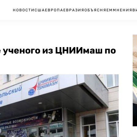
НОВОСТИ
США
ЕВРОПА
ЕВРАЗИЯ
ОБЪЯСНЯЕМ
МНЕНИЯ
В
е ученого из ЦНИИмаш по