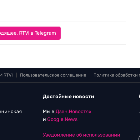
дящее. RTVI в Telegram
И RTVI
|
Пользовательское соглашение
|
Политика обработки
Достойные новости
Ленинская
Мы в
Дзен.Новостях
и
Google.News
Уведомление об использовании