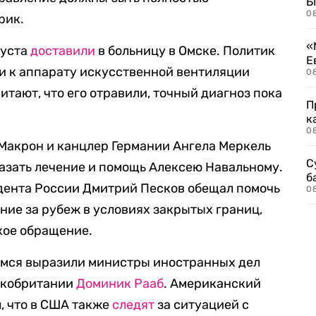
Б
0
рик.
«
густа
доставили
в больницу в Омске. Политик
Е
ли к аппарату искусственной вентиляции
0
итают, что его отравили, точный диагноз пока
П
к
0
акрон и канцлер Германии Ангела Меркель
С
казать лечение и помощь Алексею Навальному.
б
идента России Дмитрий Песков обещал помочь
0
ние за рубеж в условиях закрытых границ,
акое обращение.
мся выразили министры иностранных дел
икобритании
Доминик Рааб
. Американский
, что в США также
следят
за ситуацией с