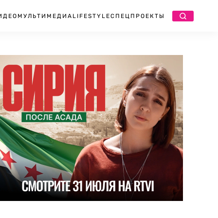
ИДЕО
МУЛЬТИМЕДИА
LIFESTYLE
СПЕЦПРОЕКТЫ