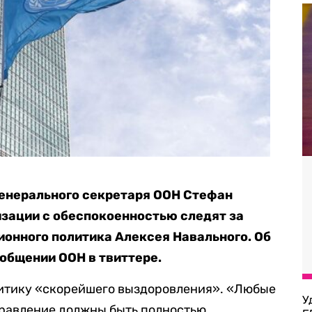
енерального секретаря ООН Стефан
изации с обеспокоенностью следят за
ионного политика Алексея Навального. Об
общении ООН в твиттере.
литику «скорейшего выздоровления». «Любые
У
травление должны быть полностью