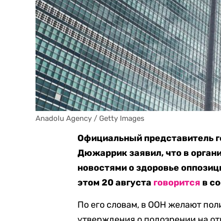
Anadolu Agency / Getty Images
Официальный представитель г
Дюжаррик заявил, что в орган
новостями о здоровье оппозиц
этом 20 августа
говорится
в со
По его словам, в ООН желают по
утверждения о подозрении на о