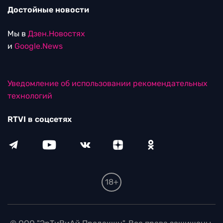
Достойные новости
Мы в
Дзен.Новостях
и
Google.News
Уведомление об использовании рекомендательных
технологий
RTVI в соцсетях
18+