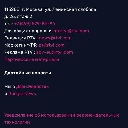
115280, г. Москва, ул. Ленинская слобода,
д. 26, этаж 2
тел:
+7 (499) 579-86-96
Для общих вопросов:
Infortvi@rtvi.com
Редакция RTVI:
news@rtvi.com
Маркетинг/PR:
pr@rtvi.com
Реклама RTVI:
adv-eu@rtvi.com
Партнерские материалы
Достойные новости
Мы в
Дзен.Новостях
и
Google.News
Уведомление об использовании рекомендательных
технологий