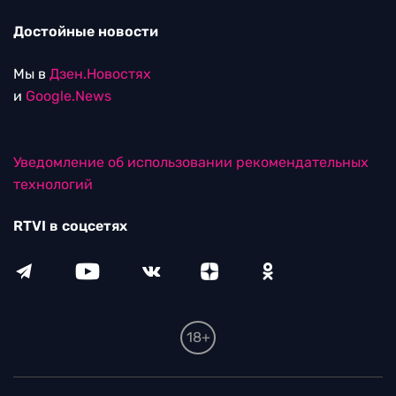
Достойные новости
Мы в
Дзен.Новостях
и
Google.News
Уведомление об использовании рекомендательных
технологий
RTVI в соцсетях
18+